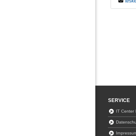
tesk
SERVICE
IT Center
Datenschu
Impressu