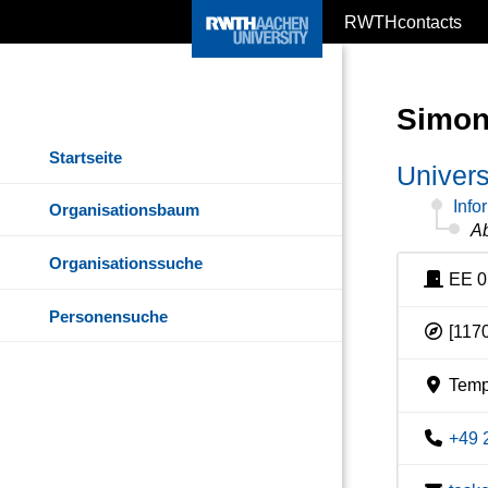
RWTHcontacts
Simon
Startseite
Univers
Info
Organisationsbaum
Ab
Organisationssuche
EE 0
Personensuche
[1170
Temp
+49 