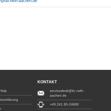
e@ub.rwth-aachen.de
KONTAKT
 Help
servicedesk@itc.rwth-
aachen.de
tzerklärung
+49 241 80-24680
m