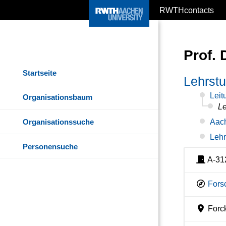
RWTHcontacts
Prof. 
Startseite
Lehrstu
Leit
Organisationsbaum
Le
Organisationssuche
Aach
Lehr
Personensuche
A-31
Fors
Forc