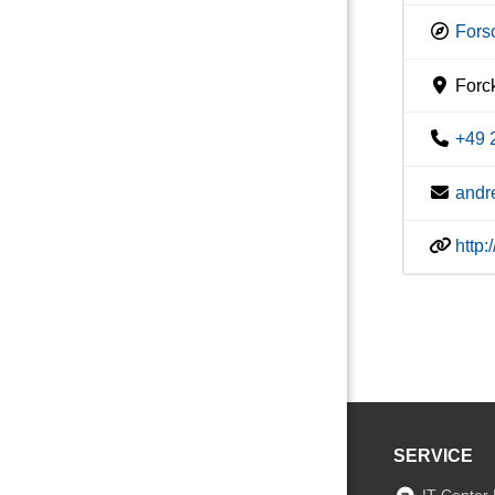
Fors
Forc
+49 
andr
http
SERVICE