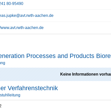
241 80-95490
eas.jupke@avt.rwth-aachen.de
://www.avt.rwth-aachen.de
neration Processes and Products Biore
ung
Keine Informationen vorha
er Verfahrenstechnik
stuhlleitung
2