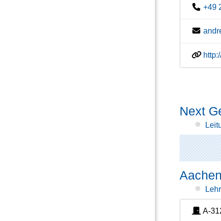
+49 
andr
http
Next Ge
Leit
Aachen
Lehr
A-31