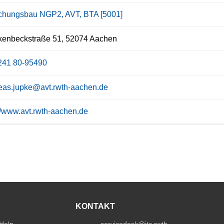
chungsbau NGP2, AVT, BTA [5001]
kenbeckstraße 51, 52074 Aachen
241 80-95490
eas.jupke@avt.rwth-aachen.de
://www.avt.rwth-aachen.de
KONTAKT