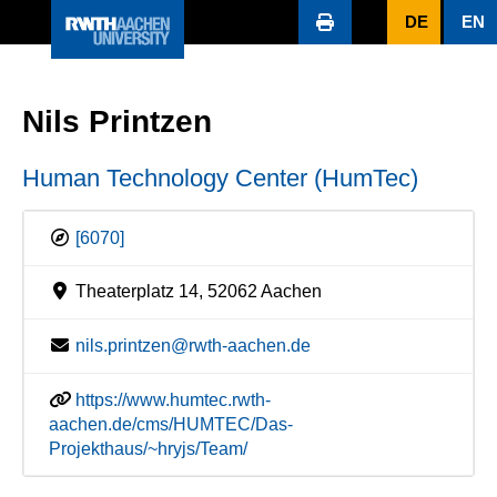
DE
EN
Nils Printzen
Human Technology Center (HumTec)
[6070]
Theaterplatz 14, 52062 Aachen
nils.printzen@rwth-aachen.de
https://www.humtec.rwth-
aachen.de/cms/HUMTEC/Das-
Projekthaus/~hryjs/Team/