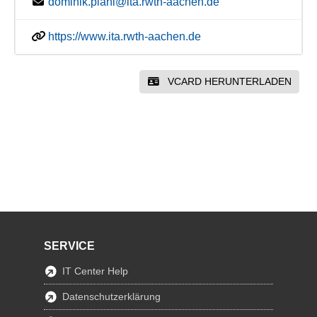
dominik.plahl@ita.rwth-aachen.de
https://www.ita.rwth-aachen.de
VCARD HERUNTERLADEN
SERVICE
IT Center Help
Datenschutzerklärung