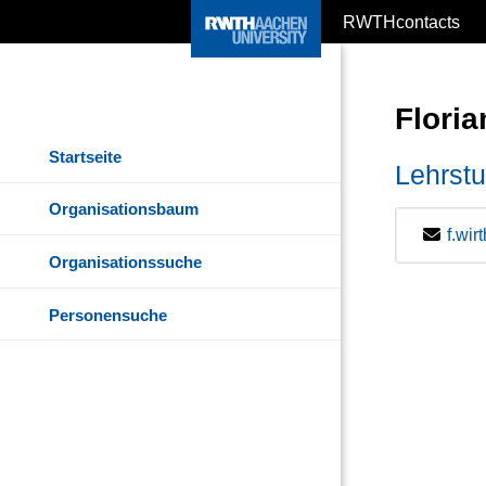
RWTHcontacts
Flori
Startseite
Lehrstu
Organisationsbaum
f.wi
Organisationssuche
Personensuche