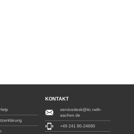
KONTAKT
 Help
servicedesk@itc.rwth-
aachen.de
tzerklärung
+49 241 80-24680
m