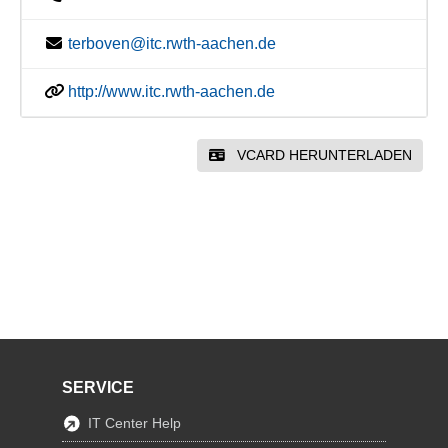
terboven@itc.rwth-aachen.de
http://www.itc.rwth-aachen.de
VCARD HERUNTERLADEN
SERVICE
IT Center Help