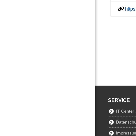
http
SERVICE
IT Center
Datenschu
Impressu