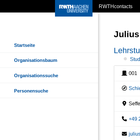
RWTHcontacts
Julius
Startseite
Lehrstu
Stud
Organisationsbaum
001
Organisationssuche
Schi
Personensuche
Seffe
+49 
juli