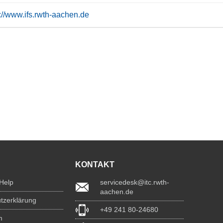
s://www.ifs.rwth-aachen.de
KONTAKT
 Help
servicedesk@itc.rwth-
aachen.de
tzerklärung
+49 241 80-24680
m