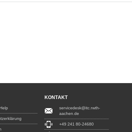
KONTAKT
 Help
servicedesk@itc.rwth-
aachen.de
tzerklärung
+49 241 80-24680
m