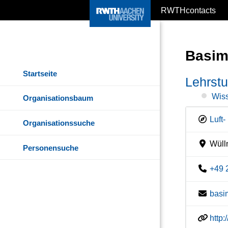
RWTHcontacts
Basim
Startseite
Lehrstu
Wiss
Organisationsbaum
Luft
Organisationssuche
Wülln
Personensuche
+49 
basi
http