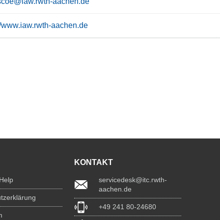
scoe@iaw.rwth-aachen.de
://www.iaw.rwth-aachen.de
KONTAKT
 Help
servicedesk@itc.rwth-
aachen.de
tzerklärung
+49 241 80-24680
m