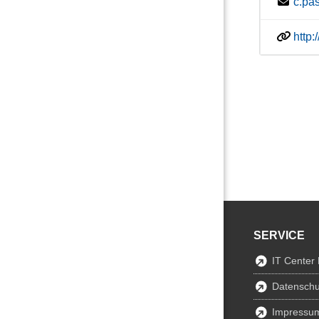
c.pa
http
SERVICE
IT Center
Datenschu
Impressu