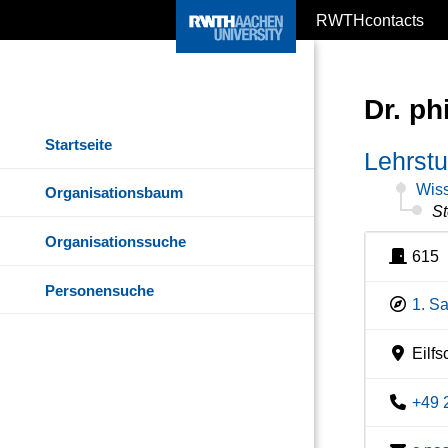
RWTHcontacts
Dr. ph
Startseite
Lehrstu
Wiss
Organisationsbaum
St
Organisationssuche
615
Personensuche
1. S
Eilfs
+49 