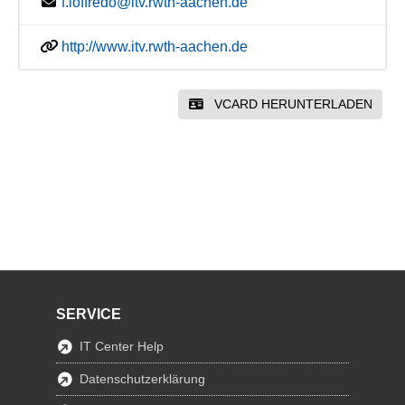
f.loffredo@itv.rwth-aachen.de
http://www.itv.rwth-aachen.de
VCARD HERUNTERLADEN
SERVICE
IT Center Help
Datenschutzerklärung