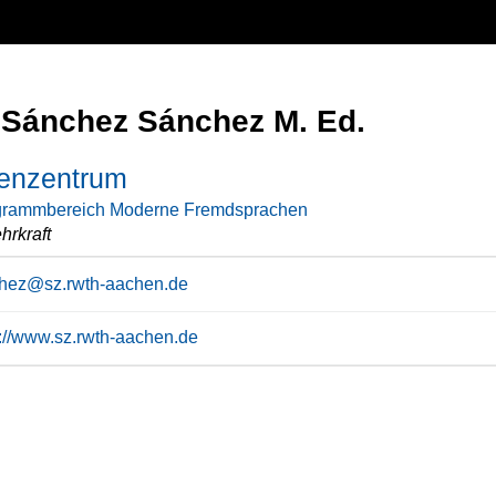
 Sánchez Sánchez M. Ed.
enzentrum
grammbereich Moderne Fremdsprachen
hrkraft
hez@sz.rwth-aachen.de
s://www.sz.rwth-aachen.de