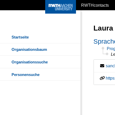
RWTHcontacts
Laura
Startseite
Sprach
Pro
Organisationsbaum
Le
Organisationssuche
sanc
Personensuche
http