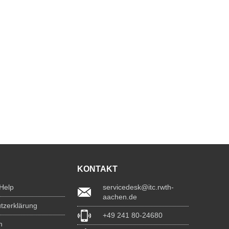
KONTAKT
 Help
servicedesk@itc.rwth-
aachen.de
tzerklärung
+49 241 80-24680
m