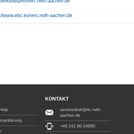
berktold@eonerc.rwth-aachen.de
s://www.ebc.eonerc.rwth-aachen.de
KONTAKT
 Help
servicedesk@itc.rwth-
aachen.de
tzerklärung
+49 241 80-24680
m