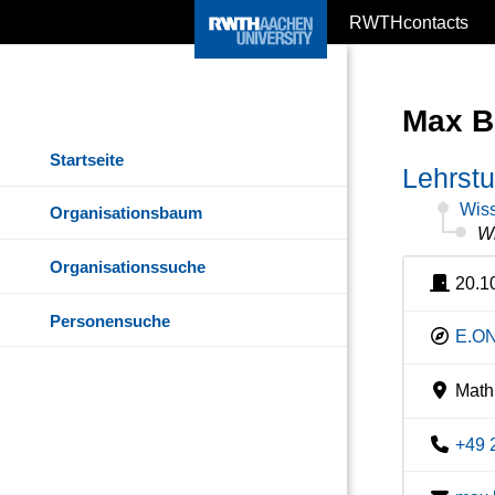
RWTHcontacts
Max B
Startseite
Lehrst
Wiss
Organisationsbaum
Wi
Organisationssuche
20.1
Personensuche
E.ON
Mathi
+49 