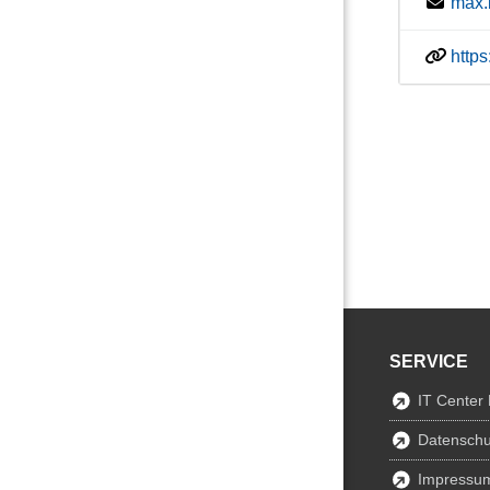
max.
http
SERVICE
IT Center
Datenschu
Impressu