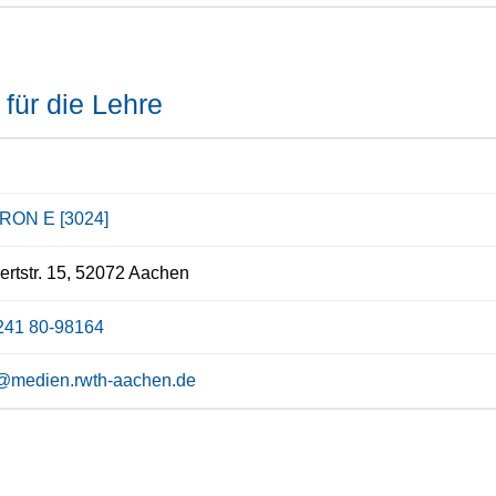
für die Lehre
RON E [3024]
rtstr. 15, 52072 Aachen
241 80-98164
er@medien.rwth-aachen.de