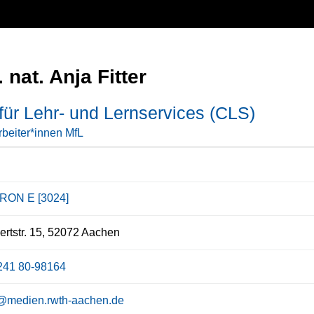
. nat. Anja Fitter
für Lehr- und Lernservices (CLS)
rbeiter*innen MfL
RON E [3024]
rtstr. 15, 52072 Aachen
241 80-98164
er@medien.rwth-aachen.de