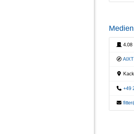
Medien 
4.08
AIXT
Kacke
+49 
fitt