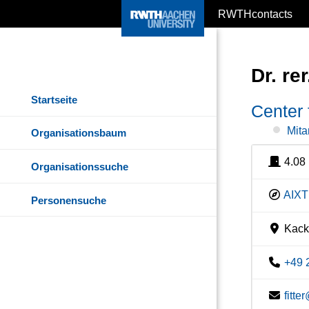
RWTHcontacts
Dr. rer
Startseite
Center 
Mita
Organisationsbaum
4.08
Organisationssuche
AIXT
Personensuche
Kacke
+49 
fitt