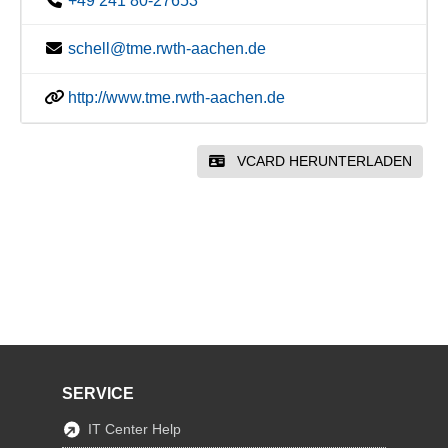
+49 241 80-27653
schell@tme.rwth-aachen.de
http://www.tme.rwth-aachen.de
VCARD HERUNTERLADEN
SERVICE
IT Center Help