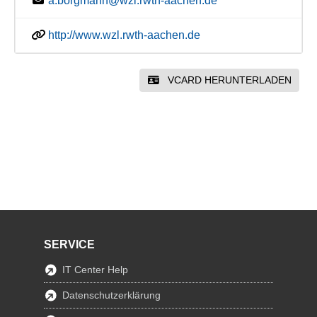
a.borgmann@wzl.rwth-aachen.de
http://www.wzl.rwth-aachen.de
VCARD HERUNTERLADEN
SERVICE
IT Center Help
Datenschutzerklärung