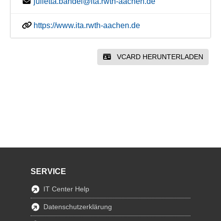
julietta.bandel@ita.rwth-aachen.de
https://www.ita.rwth-aachen.de
VCARD HERUNTERLADEN
SERVICE
IT Center Help
Datenschutzerklärung