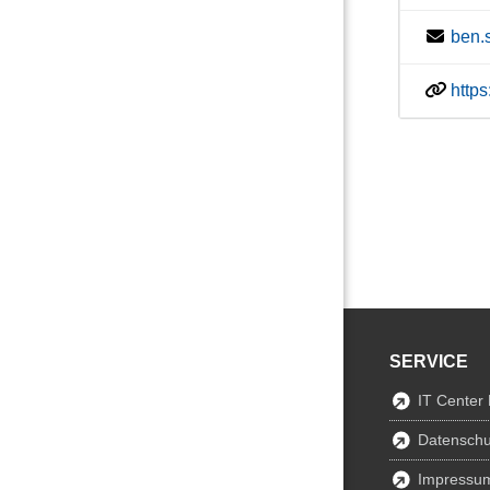
ben.
http
SERVICE
IT Center
Datenschu
Impressu