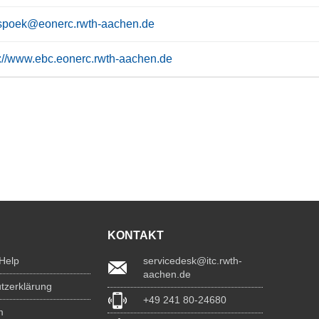
spoek@eonerc.rwth-aachen.de
s://www.ebc.eonerc.rwth-aachen.de
KONTAKT
 Help
servicedesk@itc.rwth-
aachen.de
tzerklärung
+49 241 80-24680
m