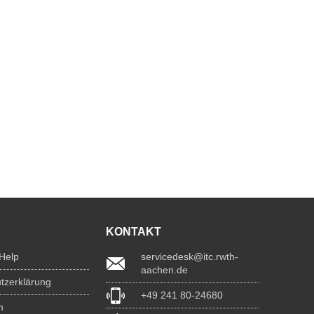
KONTAKT
 Help
servicedesk@itc.rwth-
aachen.de
tzerklärung
+49 241 80-24680
m