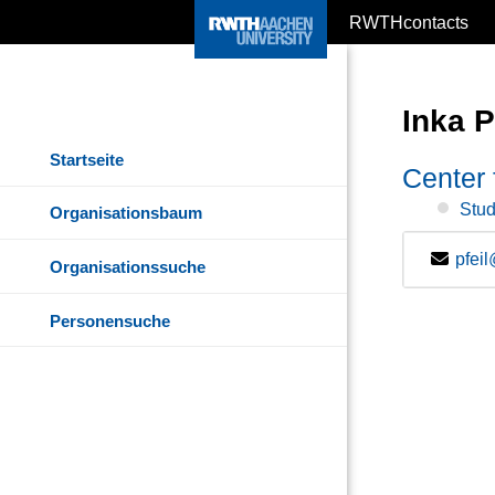
RWTHcontacts
Inka P
Startseite
Center 
Stud
Organisationsbaum
pfei
Organisationssuche
Personensuche