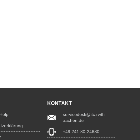
KONTAKT
 Help
servicedesk@itc.rwth-
aachen.de
tzerklärung
+49 241 80-24680
m