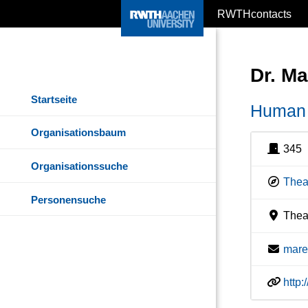
RWTHcontacts
Dr. M
Startseite
Human 
Organisationsbaum
345
Organisationssuche
Thea
Personensuche
Theat
mare
http