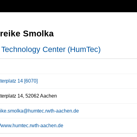
areike Smolka
Technology Center (HumTec)
terplatz 14 [6070]
erplatz 14, 52062 Aachen
ike.smolka@humtec.rwth-aachen.de
://www.humtec.rwth-aachen.de