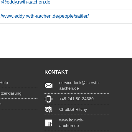
ler@eddy.rwth-aachen.de
s://www.eddy.rwth-aachen.de/people/sattler/
KONTAKT
 Help
servicedesk@itc.rwth-
aachen.de
tzerklärung
+49 241 80-24680
m
ChatBot Ritchy
www.itc.rwth-
aachen.de