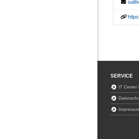
satt
http
SERVICE
IT Center
Datenschu
Impressu