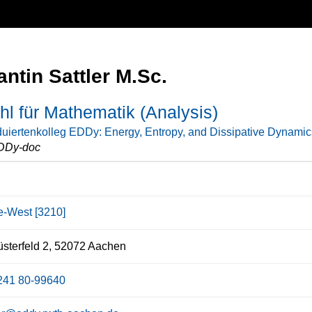
ntin Sattler M.Sc.
hl für Mathematik (Analysis)
uiertenkolleg EDDy: Energy, Entropy, and Dissipative Dynamic
DDy-doc
ce-West [3210]
sterfeld 2, 52072 Aachen
241 80-99640