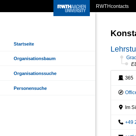
RWTHcontacts
Konsta
Startseite
Lehrstu
Grad
Organisationsbaum
E
Organisationssuche
365
Personensuche
Offi
Im Sü
+49 