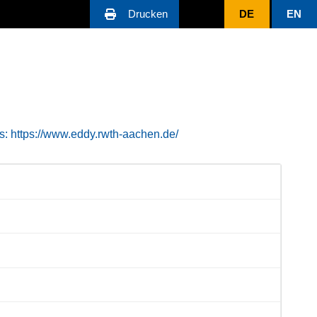
Drucken
DE
EN
s: https://www.eddy.rwth-aachen.de/