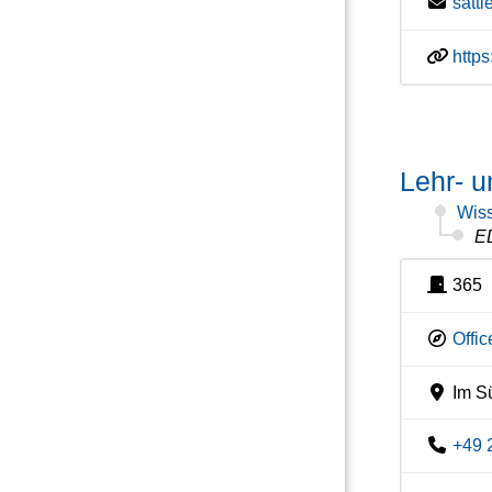
satt
http
Lehr- 
Wiss
E
365
Offi
Im Sü
+49 