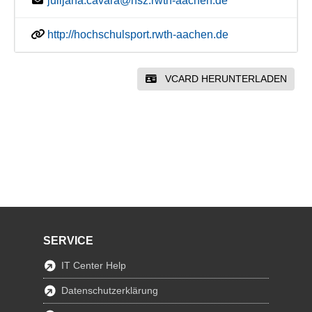
julijana.cavara@hsz.rwth-aachen.de
http://hochschulsport.rwth-aachen.de
VCARD HERUNTERLADEN
SERVICE
IT Center Help
Datenschutzerklärung