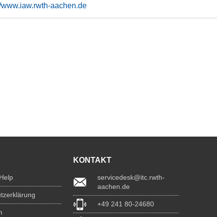
://www.iaw.rwth-aachen.de
KONTAKT
 Help
servicedesk@itc.rwth-
aachen.de
tzerklärung
+49 241 80-24680
m