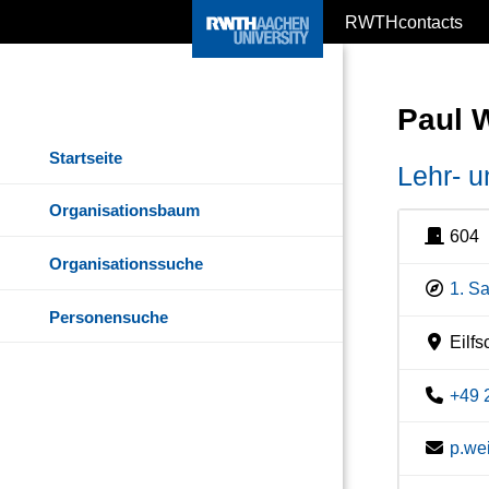
RWTHcontacts
Paul 
Startseite
Lehr- 
Organisationsbaum
604
Organisationssuche
1. S
Personensuche
Eilfs
+49 
p.we