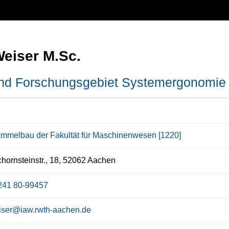
Weiser M.Sc.
und Forschungsgebiet Systemergonomie
ammelbau der Fakultät für Maschinenwesen [1220]
chornsteinstr., 18, 52062 Aachen
241 80-99457
iser@iaw.rwth-aachen.de