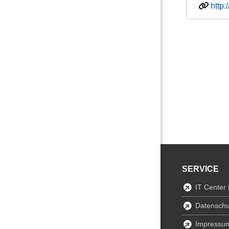
http
SERVICE
IT Center
Datenschu
Impressu