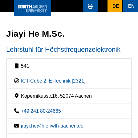
DE
EN
Jiayi He M.Sc.
Lehrstuhl für Höchstfrequenzelektronik
541
ICT-Cube 2, E-Technik [2321]
Kopernikusstr.16, 52074 Aachen
+49 241 80-24665
jiayi.he@hfe.rwth-aachen.de