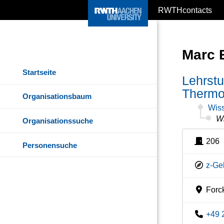
RWTHcontacts
Marc 
Startseite
Lehrstu
Thermo
Organisationsbaum
Wiss
Wi
Organisationssuche
206
Personensuche
z-Ge
Forck
+49 