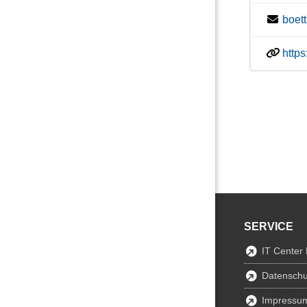
boet
http
SERVICE
IT Center
Datenschu
Impressu