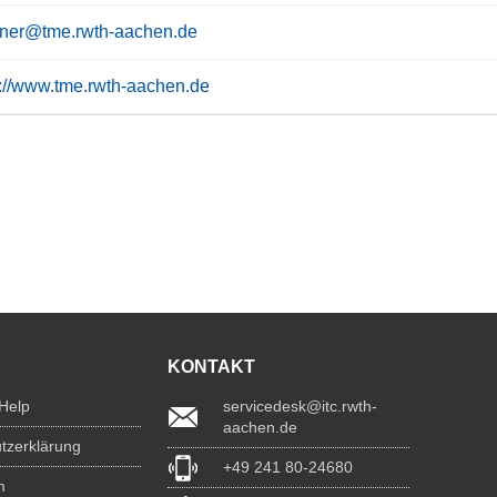
tner@tme.rwth-aachen.de
s://www.tme.rwth-aachen.de
KONTAKT
 Help
servicedesk@itc.rwth-
aachen.de
tzerklärung
+49 241 80-24680
m