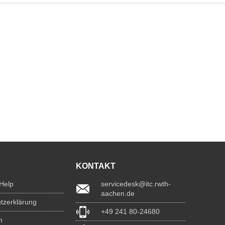
KONTAKT
 Help
servicedesk@itc.rwth-
aachen.de
tzerklärung
+49 241 80-24680
m