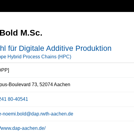
 Bold M.Sc.
hl für Digitale Additive Produktion
pe Hybrid Process Chains (HPC)
DPP]
us-Boulevard 73, 52074 Aachen
241 80-40541
e-noemi.bold@dap.rwth-aachen.de
://www.dap-aachen.de/