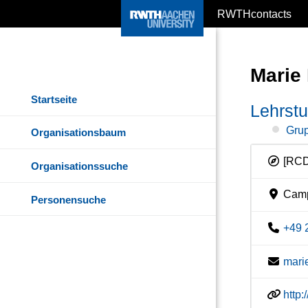
RWTHcontacts
Marie
Startseite
Lehrstu
Grup
Organisationsbaum
[RC
Organisationssuche
Camp
Personensuche
+49 
mari
http