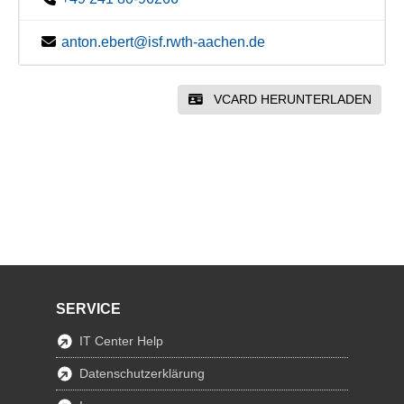
anton.ebert@isf.rwth-aachen.de
VCARD HERUNTERLADEN
SERVICE
IT Center Help
Datenschutzerklärung