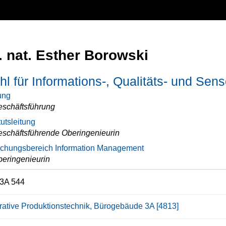
r. nat. Esther Borowski
hl für Informations-, Qualitäts- und Sen
ung
schäftsführung
tutsleitung
schäftsführende Oberingenieurin
chungsbereich Information Management
eringenieurin
3A 544
grative Produktionstechnik, Bürogebäude 3A [4813]