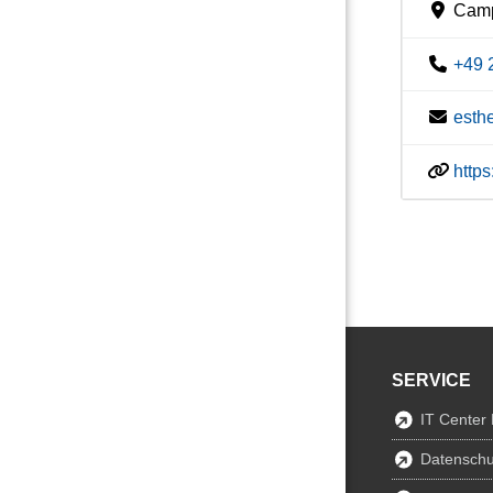
Camp
+49 
esth
http
SERVICE
IT Center
Datenschu