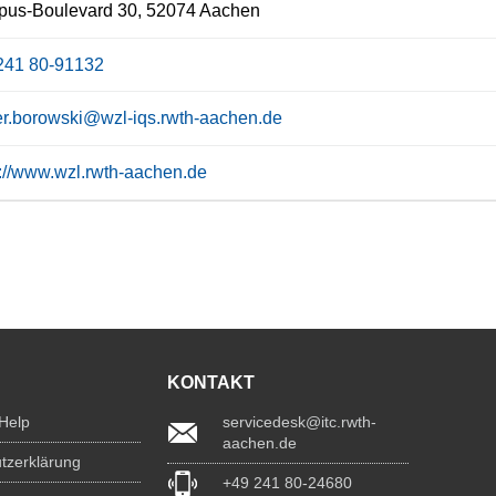
us-Boulevard 30, 52074 Aachen
241 80-91132
er.borowski@wzl-iqs.rwth-aachen.de
s://www.wzl.rwth-aachen.de
KONTAKT
 Help
servicedesk@itc.rwth-
aachen.de
tzerklärung
+49 241 80-24680