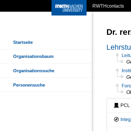
RWTHcontacts
Dr. re
Startseite
Lehrstu
Leit
Organisationsbaum
Ge
Organisationssuche
Insti
Ge
Personensuche
Fors
Ob
PCL 
Inte