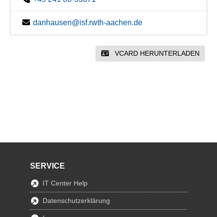
danhausen@isf.rwth-aachen.de
VCARD HERUNTERLADEN
SERVICE
IT Center Help
Datenschutzerklärung