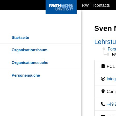
RWTHcontacts
Sven 
Startseite
Lehrstu
Fors
Organisationsbaum
Wi
Organisationssuche
PCL 
Personensuche
Inte
Camp
+49 