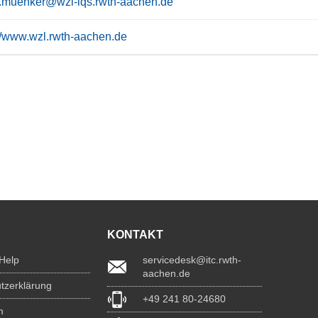
.muenker@wzl-iqs.rwth-aachen.de
://www.wzl.rwth-aachen.de
KONTAKT
 Help
servicedesk@itc.rwth-
aachen.de
tzerklärung
+49 241 80-24680
m