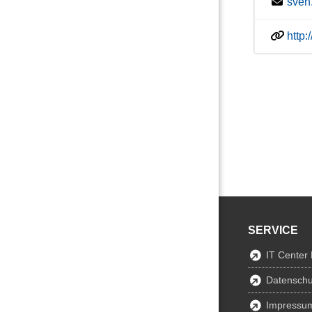
sven
http
SERVICE
IT Center
Datenschu
Impressu