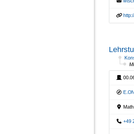
wtsc
http
Lehrst
Kons
Mi
00.0
E.ON
Mathi
+49 