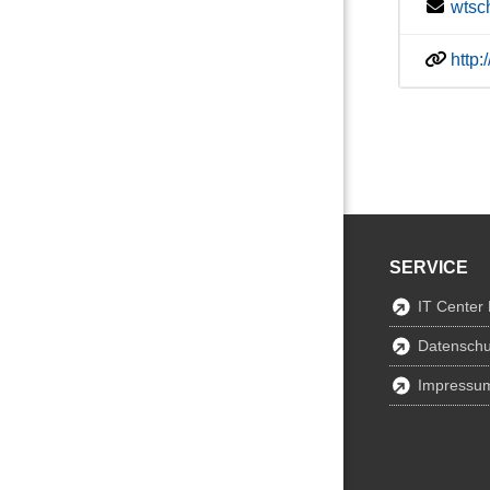
wtsc
http
SERVICE
IT Center
Datenschu
Impressu