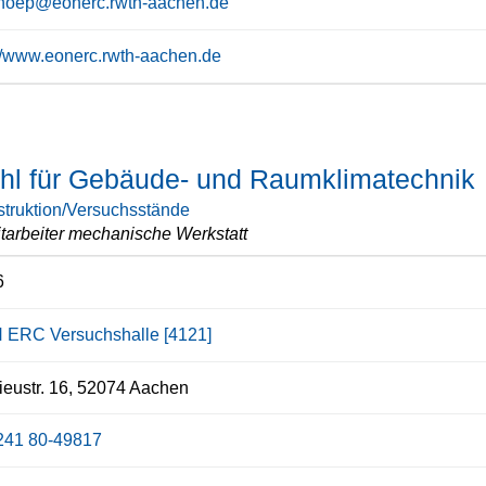
hoep@eonerc.rwth-aachen.de
://www.eonerc.rwth-aachen.de
uhl für Gebäude- und Raumklimatechnik
truktion/Versuchsstände
tarbeiter mechanische Werkstatt
6
 ERC Versuchshalle [4121]
eustr. 16, 52074 Aachen
241 80-49817