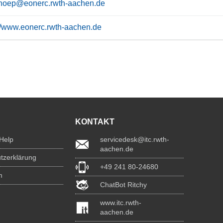
hoep@eonerc.rwth-aachen.de
://www.eonerc.rwth-aachen.de
KONTAKT
 Help
servicedesk@itc.rwth-
aachen.de
tzerklärung
+49 241 80-24680
m
ChatBot Ritchy
www.itc.rwth-
aachen.de