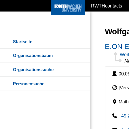
RWTHcontacts
Wolfg
Startseite
E.ON E
Werk
Organisationsbaum
Mi
Organisationssuche
00.0
Personensuche
[Vers
Math
+49 