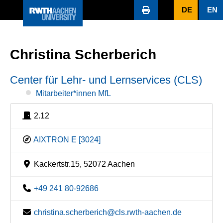
DE
EN
Christina Scherberich
Center für Lehr- und Lernservices (CLS)
Mitarbeiter*innen MfL
2.12
AIXTRON E [3024]
Kackertstr.15, 52072 Aachen
+49 241 80-92686
christina.scherberich@cls.rwth-aachen.de