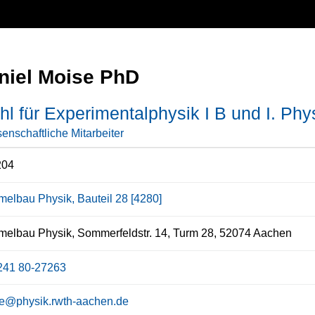
aniel Moise PhD
hl für Experimentalphysik I B und I. Phys
enschaftliche Mitarbeiter
204
elbau Physik, Bauteil 28 [4280]
lbau Physik, Sommerfeldstr. 14, Turm 28, 52074 Aachen
241 80-27263
e@physik.rwth-aachen.de