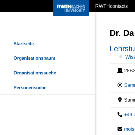
RWTHcontacts
Dr. D
Startseite
Lehrstu
Wiss
Organisationsbaum
28B
Organisationssuche
Samm
Personensuche
Samme
+49 
mois