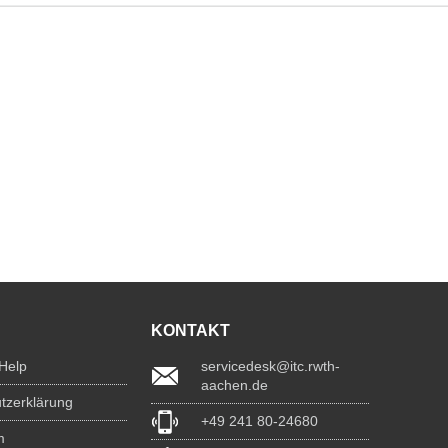
KONTAKT
 Help
servicedesk@itc.rwth-
aachen.de
tzerklärung
+49 241 80-24680
m