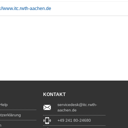
s://www.itc.rwth-aachen.de
KONTAKT
 Help
servicedesk@itc.rwth-
aachen.de
tzerklärung
+49 241 80-24680
m