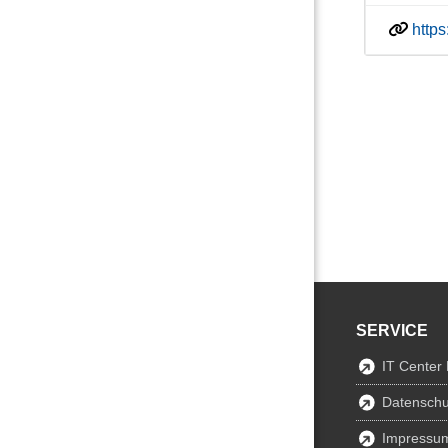
http
SERVICE
IT Center
Datenschu
Impressu