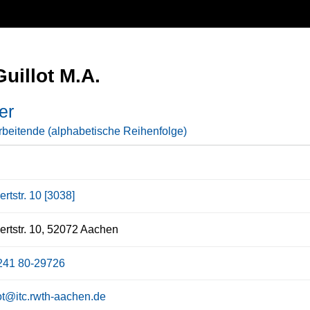
Guillot M.A.
er
rbeitende (alphabetische Reihenfolge)
rtstr. 10 [3038]
rtstr. 10, 52072 Aachen
241 80-29726
lot@itc.rwth-aachen.de