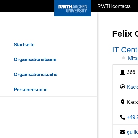
RWTHcontacts
Felix 
Startseite
IT Cent
Mita
Organisationsbaum
366
Organisationssuche
Kacke
Personensuche
Kacke
+49 
guil