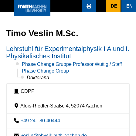
DE
EN
Timo Veslin M.Sc.
Lehrstuhl für Experimentalphysik I A und I.
Physikalisches Institut
Phase Change Gruppe Professor Wuttig / Staff
Phase Change Group
Doktorand
CDPP
Alois-Riedler-Straße 4, 52074 Aachen
+49 241 80-40444
veslin@physik.rwth-aachen.de