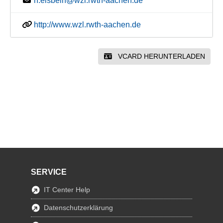
h.eisbein@wzl.rwth-aachen.de
http://www.wzl.rwth-aachen.de
VCARD HERUNTERLADEN
SERVICE
IT Center Help
Datenschutzerklärung