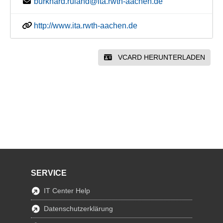
burkhard.ruland@ita.rwth-aachen.de
http://www.ita.rwth-aachen.de
VCARD HERUNTERLADEN
SERVICE
IT Center Help
Datenschutzerklärung