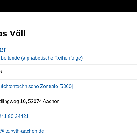
s Völl
er
rbeitende (alphabetische Reihenfolge)
6
richtentechnische Zentrale [5360]
lingweg 10, 52074 Aachen
241 80-24421
l@itc.rwth-aachen.de