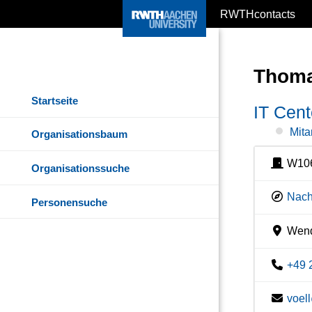
RWTHcontacts
Thoma
Startseite
IT Cent
Mita
Organisationsbaum
W10
Organisationssuche
Nach
Personensuche
Wend
+49 
voel