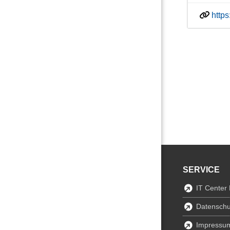
http
SERVICE
IT Center
Datenschu
Impressu