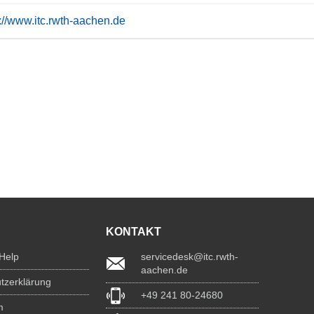
s://www.itc.rwth-aachen.de
KONTAKT
 Help
servicedesk@itc.rwth-
aachen.de
tzerklärung
+49 241 80-24680
m