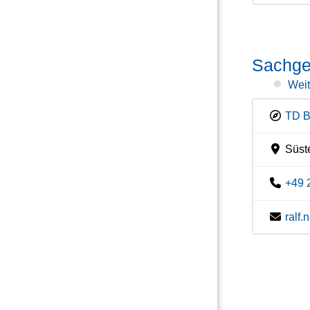
Sachge
Weit
TD B
Süste
+49 
ralf