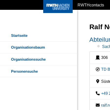
RWTHcontacts
Ralf 
Startseite
Abteil
Sach
Organisationsbaum
306
Organisationssuche
TD B
Personensuche
Süste
+49 
ralf