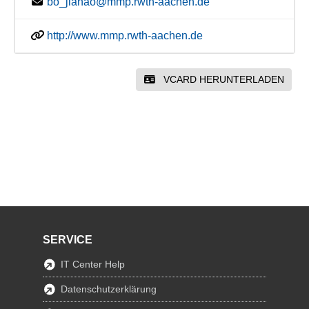
bo_jiahao@mmp.rwth-aachen.de
http://www.mmp.rwth-aachen.de
VCARD HERUNTERLADEN
SERVICE
IT Center Help
Datenschutzerklärung