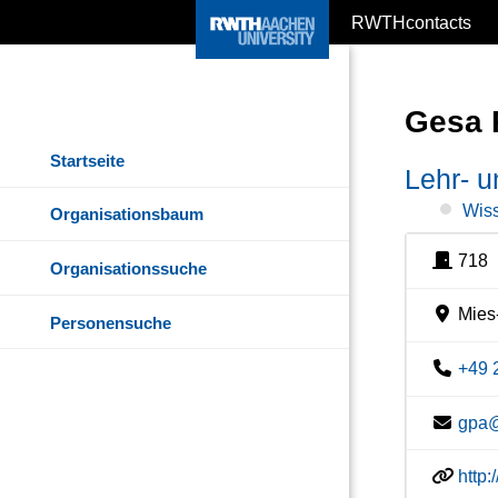
RWTHcontacts
Gesa 
Startseite
Lehr- u
Wiss
Organisationsbaum
718
Organisationssuche
Mies-
Personensuche
+49 
gpa@
http