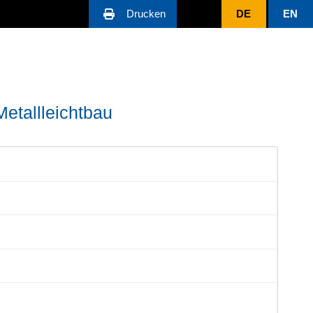
Drucken
DE
EN
etallleichtbau