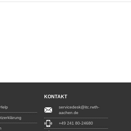
KONTAKT
 Help
servicedesk@itc.rwth-
aachen.de
tzerklärung
+49 241 80-24680
m