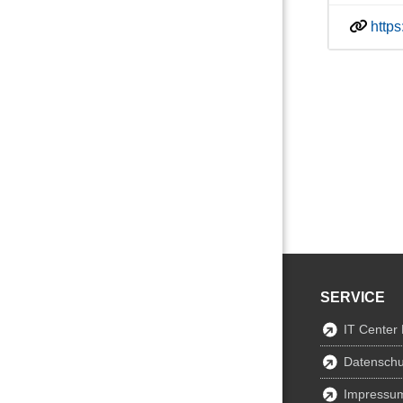
http
SERVICE
IT Center
Datenschu
Impressu