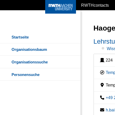
RWTHcontacts
Haoge
Startseite
Lehrstu
Wiss
Organisationsbaum
224
Organisationssuche
Temp
Personensuche
Temp
+49 
h.ba