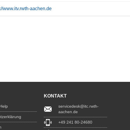
s://www.itv.rwth-aachen.de
KONTAKT
 Help
servicedesk@itc.rwth-
aachen.de
tzerklärung
+49 241 80-24680
m