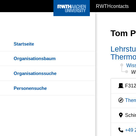
RWTHcontacts
Tom P
Startseite
Lehrstu
Thermo
Organisationsbaum
Wiss
Wi
Organisationssuche
F31
Personensuche
Ther
Schin
+49 