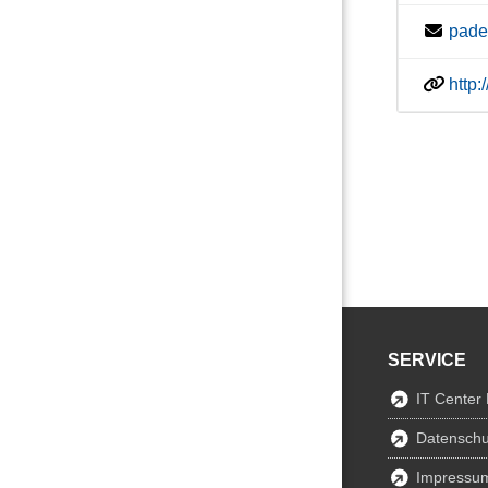
pade
http
SERVICE
IT Center
Datenschu
Impressu