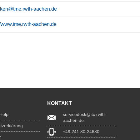
ken@tme.rwth-aachen.de
://www.tme.rwth-aachen.de
KONTAKT
 Help
servicedesk@itc.rwth-
aachen.de
tzerklärung
+49 241 80-24680
m