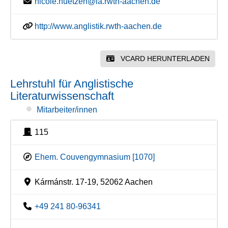
nicole.huetzen@ia.rwth-aachen.de
http://www.anglistik.rwth-aachen.de
VCARD HERUNTERLADEN
Lehrstuhl für Anglistische
Literaturwissenschaft
Mitarbeiter/innen
115
Ehem. Couvengymnasium [1070]
Kármánstr. 17-19, 52062 Aachen
+49 241 80-96341