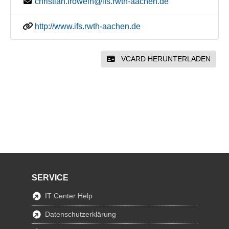
christian.frowein@ifs.rwth-aachen.de
http://www.ifs.rwth-aachen.de
VCARD HERUNTERLADEN
SERVICE
IT Center Help
Datenschutzerklärung