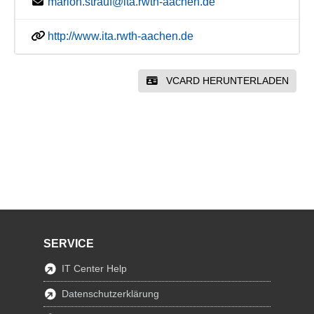
marion.strauf@ita.rwth-aachen.de
http://www.ita.rwth-aachen.de
VCARD HERUNTERLADEN
SERVICE
IT Center Help
Datenschutzerklärung