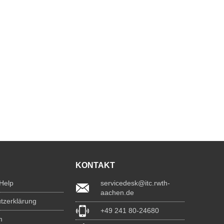
KONTAKT
 Help
servicedesk@itc.rwth-
aachen.de
tzerklärung
+49 241 80-24680
m