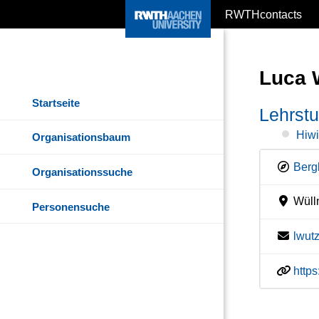
RWTHcontacts
Luca 
Startseite
Lehrstu
Hiwi
Organisationsbaum
Berg
Organisationssuche
Wülln
Personensuche
lwut
http