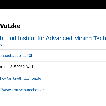
Wutzke
hl und Institut für Advanced Mining Tec
s
baugebäude [1140]
erstr. 2, 52062 Aachen
zke@amt.rwth-aachen.de
s://www.amt.rwth-aachen.de