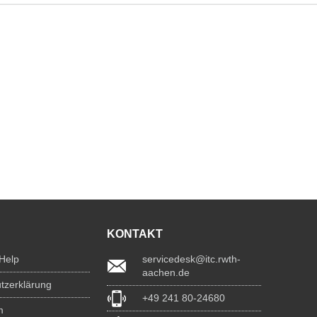
KONTAKT
 Help
servicedesk@itc.rwth-
aachen.de
tzerklärung
+49 241 80-24680
m