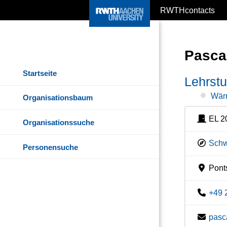
RWTHcontacts
Pasca
Startseite
Lehrstu
Wär
Organisationsbaum
EL 2
Organisationssuche
Schw
Personensuche
Ponts
+49 
pasc