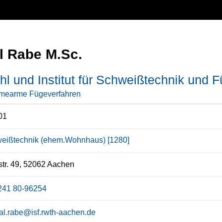
l Rabe M.Sc.
hl und Institut für Schweißtechnik und 
mearme Fügeverfahren
01
eißtechnik (ehem.Wohnhaus) [1280]
tr. 49, 52062 Aachen
241 80-96254
al.rabe@isf.rwth-aachen.de