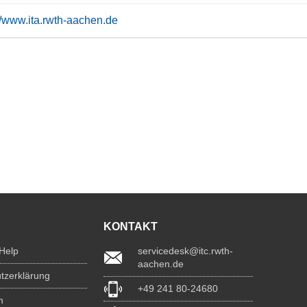
://www.ita.rwth-aachen.de
KONTAKT
 Help
servicedesk@itc.rwth-
aachen.de
tzerklärung
+49 241 80-24680
m