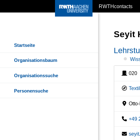
RWTHcontacts
Seyit 
Startseite
Lehrstu
Wiss
Organisationsbaum
020
Organisationssuche
Texti
Personensuche
Otto-
+49 
seyi