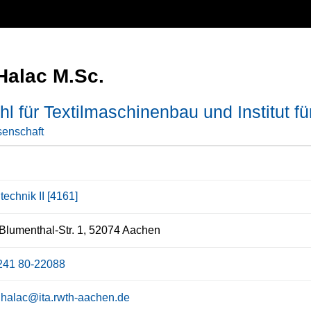
Halac M.Sc.
hl für Textilmaschinenbau und Institut für
enschaft
ltechnik II [4161]
Blumenthal-Str. 1, 52074 Aachen
241 80-22088
t.halac@ita.rwth-aachen.de