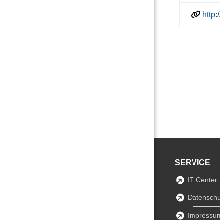
http
SERVICE
IT Center
Datenschu
Impressu