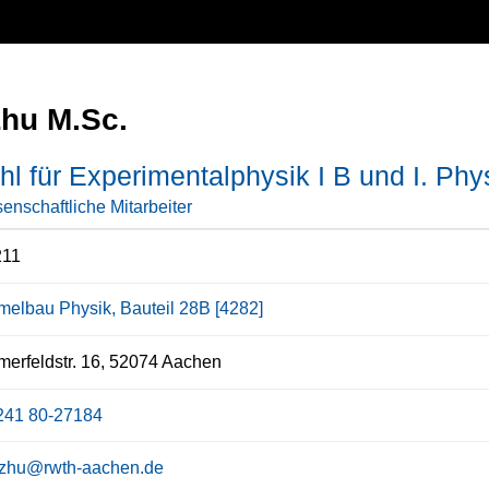
Zhu M.Sc.
hl für Experimentalphysik I B und I. Phys
enschaftliche Mitarbeiter
11
elbau Physik, Bauteil 28B [4282]
rfeldstr. 16, 52074 Aachen
241 80-27184
.zhu@rwth-aachen.de