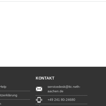
KONTAKT
 Help
servicedesk@itc.rwth-
aachen.de
tzerklärung
+49 241 80-24680
m