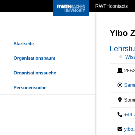
RWTHcontacts
Yibo 
Startseite
Lehrstu
Wiss
Organisationsbaum
28B2
Organisationssuche
Samm
Personensuche
Somme
+49 
yibo