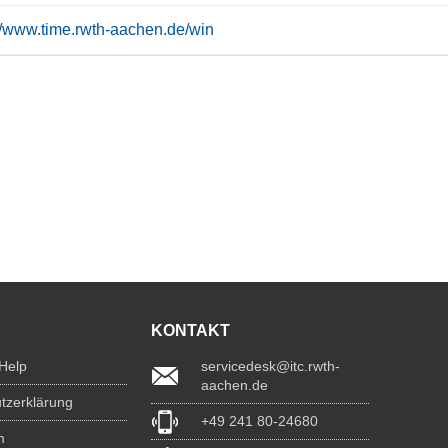
://www.time.rwth-aachen.de/win
KONTAKT
 Help
servicedesk@itc.rwth-
aachen.de
tzerklärung
+49 241 80-24680
m