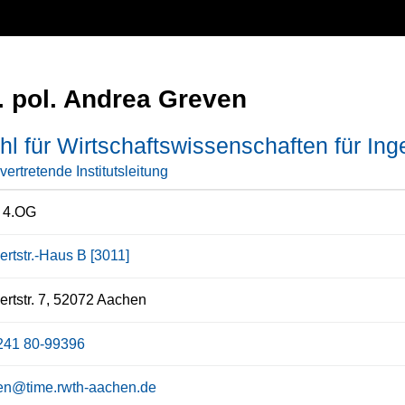
r. pol. Andrea Greven
hl für Wirtschaftswissenschaften für In
lvertretende Institutsleitung
/ 4.OG
ertstr.-Haus B [3011]
rtstr. 7, 52072 Aachen
241 80-99396
en@time.rwth-aachen.de