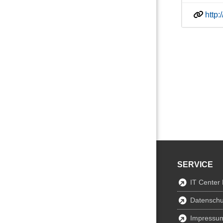
http
SERVICE
IT Center
Datenschu
Impressu