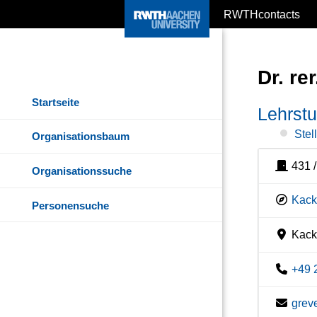
RWTHcontacts
Dr. re
Startseite
Lehrstu
Stel
Organisationsbaum
431 
Organisationssuche
Kack
Personensuche
Kacke
+49 
grev